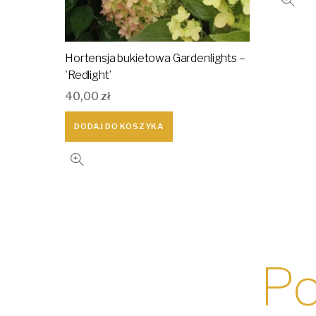
Hortensja bukietowa Gardenlights –
'Redlight’
40,00
zł
DODAJ DO KOSZYKA
Po