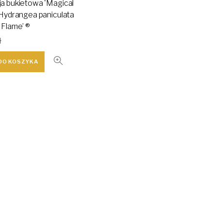
a bukietowa 'Magical
 Hydrangea paniculata
 Flame’ ®
ł
DO KOSZYKA