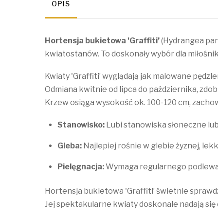
OPIS
Hortensja bukietowa 'Graffiti’
(Hydrangea pan
kwiatostanów. To doskonały wybór dla miłośni
Kwiaty 'Graffiti’ wyglądają jak malowane pędzl
Odmiana kwitnie od lipca do października, zdobią
Krzew osiąga wysokość ok. 100-120 cm, zachow
Stanowisko:
Lubi stanowiska słoneczne lub
Gleba:
Najlepiej rośnie w glebie żyznej, lek
Pielęgnacja:
Wymaga regularnego podlewania
Hortensja bukietowa 'Graffiti’ świetnie sprawd
Jej spektakularne kwiaty doskonale nadają się 