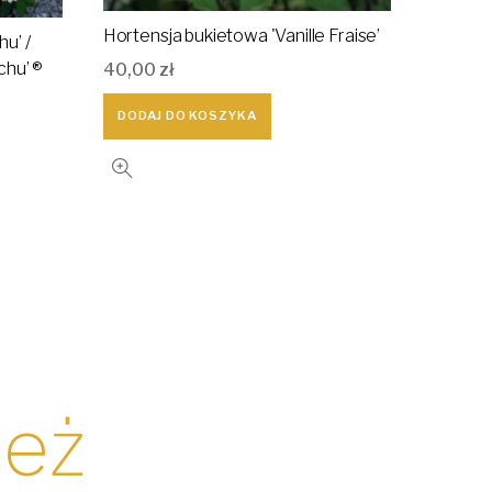
Hortensja bukietowa 'Vanille Fraise’
u’ /
chu’ ®
40,00
zł
DODAJ DO KOSZYKA
ież