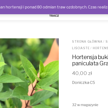
n hortensji i ponad 80 odmian traw ozdobnych. Czas realiz
NOŚCI
STRONA GŁÓWNA
/
S
LIŚCIASTE
/
HORTENS
Hortensja buk
paniculata Graf
40,00
zł
Doniczka C5
32 w magazynie