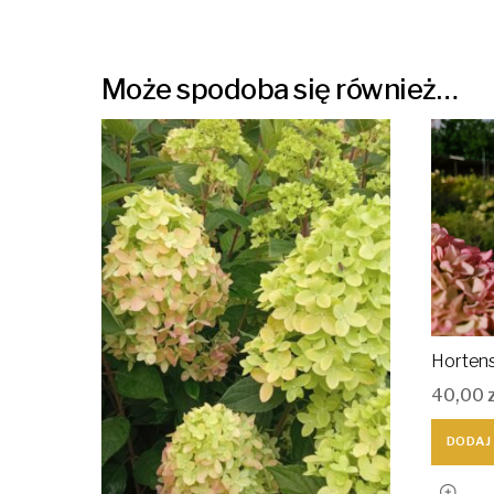
Może spodoba się również…
Hortens
40,00
DODAJ