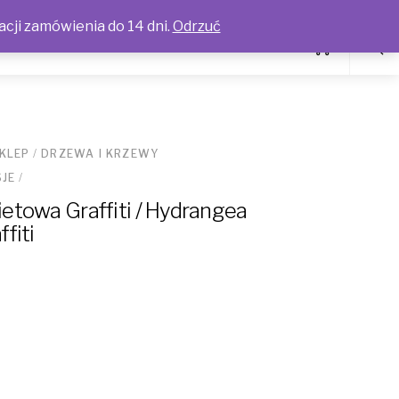
acji zamówienia do 14 dni.
Odrzuć
KLEP
/
DRZEWA I KRZEWY
JE
/
ietowa Graffiti / Hydrangea
fiti