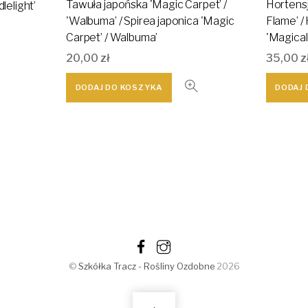
Tawuła japońska 'Magic Carpet’ /
Hortensj
lelight’
'Walbuma’ / Spirea japonica 'Magic
Flame’ /
Carpet’ / Walbuma’
'Magical
20,00
zł
35,00
z
DODAJ DO KOSZYKA
DODAJ 
©
Szkółka Tracz - Rośliny Ozdobne
2026