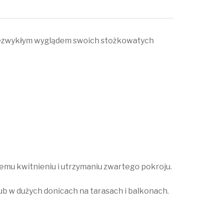
 niezwykłym wyglądem swoich stożkowatych
emu kwitnieniu i utrzymaniu zwartego pokroju.
lub w dużych donicach na tarasach i balkonach.