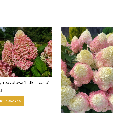
ja bukietowa 'Little Fresco’
zł
 DO KOSZYKA