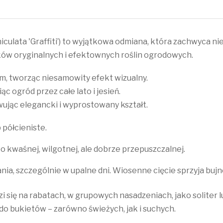
iculata 'Graffiti’) to wyjątkowa odmiana, która zachwyca
ków oryginalnych i efektownych roślin ogrodowych.
em, tworząc niesamowity efekt wizualny.
c ogród przez całe lato i jesień.
ując elegancki i wyprostowany kształt.
 półcieniste.
ko kwaśnej, wilgotnej, ale dobrze przepuszczalnej.
, szczególnie w upalne dni. Wiosenne cięcie sprzyja bujn
zi się na rabatach, w grupowych nasadzeniach, jako soliter 
do bukietów – zarówno świeżych, jak i suchych.