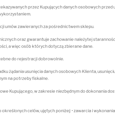
rzekazywanych przez Kupujących danych osobowych przed u
wykorzystaniem.
acji umów zawieranych za pośrednictwem sklepu.
nicznych oraz gwarantuje zachowanie należytej staranności
ości, a więc osób których dotyczą zbierane dane.
bne do rejestracji dobrowolnie.
ku żądania usunięcia danych osobowych Klienta, usunięciu 
m na potrzeby fiskalne.
owe Kupującego, w zakresie niezbędnym do dokonania dos
określonych celów, ujętych poniżej: • zawarcia i wykonan