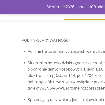
W ofercie 2026 - ponad 180 odmia
SKLEP
KONTAKT
OFERTA
POLITYKA PRYWAT
POLITYKA PRYWATNOŚCI
Administratorem danych pozyskiwanych za p
Sklep internetowy działa zgodnie z przepis
o ochronie danych osobowych (t. jedn. Dz.U. z
elektroniczną (Dz.U. nr 144, poz. 1204 ze z
ochrony osób fizycznych w związku z prze
dyrektywy 95/46/WE (ogólne rozporządzeni
Sprzedający uprawniony jest do ujawnien