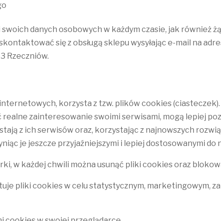
go
swoich danych osobowych w każdym czasie, jak również żąda
kontaktować się z obsługą sklepu wysyłając e-mail na adre
53 Rzeczniów.
 internetowych, korzysta z tzw. plików cookies (ciasteczek).
 realne zainteresowanie swoimi serwisami, mogą lepiej po
tają z ich serwisów oraz, korzystając z najnowszych rozwi
iąc je jeszcze przyjaźniejszymi i lepiej dostosowanymi do 
rki, w każdej chwili można usunąć pliki cookies oraz bloko
je pliki cookies w celu statystycznym, marketingowym, za
 cookies w swojej przeglądarce.