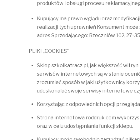
produktów i obsługi procesu reklamacyjne
Kupujący ma prawo wglądu oraz modyfikacji 
realizacji tych uprawnień Konsument może s
adres Sprzedającego: Rzeczniów 102, 27-3
PLIKI „COOKIES”
Sklep szkolkatracz.pl, jak większość witryn
serwisów internetowych są w stanie ocenić
zrozumieć sposób w jaki użytkownicy korzys
udoskonalać swoje serwisy internetowe czyn
Korzystając z odpowiednich opcji przegląda
Strona internetowa roddruk.com wykorzystu
oraz w celu udostępniania funkcji sklepu.
Kupujący może swobodnie zarządzać piłkami