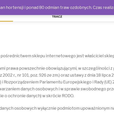
n hortensji i ponad 80 odmian traw ozdobnych. Czas realiz
NOŚCI
ośrednictwem sklepu internetowego jest właściciel sklepu
ami prawa powszechnie obowiązującymi, w szczególności z p
 2002 r., nr 101, poz. 926 ze zm.) oraz ustawy z dnia 18 lipc
m.) i Rozporządzeniem Parlamentu Europejskiego i Rady (UE) 
twarzaniem danych osobowych i w sprawie swobodnego prze
e o ochronie danych) w skrócie RODO.
ia danych osobowych wyłącznie podmiotom upoważnionym na