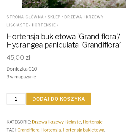
STRONA GŁÓWNA
/
SKLEP
/
DRZEWA I KRZEWY
LIŚCIASTE
/
HORTENSJE
/
Hortensja bukietowa 'Grandiflora’/
Hydrangea paniculata 'Grandiflora’
45,00
zł
Doniczka C10
3 w magazynie
ilość
DODAJ DO KOSZYKA
Hortensja
bukietowa
'Grandiflora'/
KATEGORIE:
Drzewa i krzewy liściaste
,
Hortensje
Hydrangea
TAGI:
Grandiflora
,
Hortensja
,
Hortensja bukietowa
,