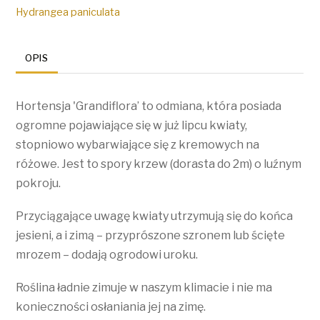
paniculata
Hydrangea paniculata
'Grandiflora'
OPIS
Hortensja 'Grandiflora’ to odmiana, która posiada
ogromne pojawiające się w już lipcu kwiaty,
stopniowo wybarwiające się z kremowych na
różowe. Jest to spory krzew (dorasta do 2m) o luźnym
pokroju.
Przyciągające uwagę kwiaty utrzymują się do końca
jesieni, a i zimą – przyprószone szronem lub ścięte
mrozem – dodają ogrodowi uroku.
Roślina ładnie zimuje w naszym klimacie i nie ma
konieczności osłaniania jej na zimę.