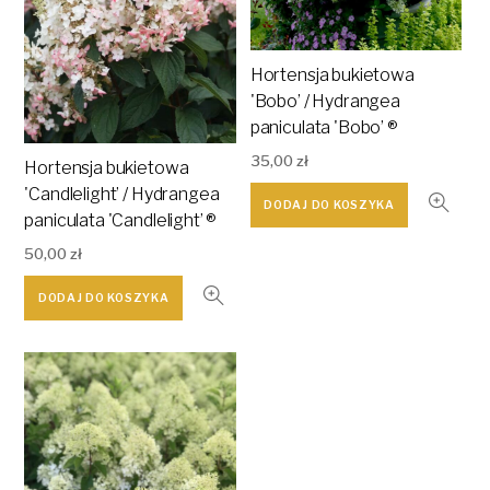
Hortensja bukietowa
'Bobo’ / Hydrangea
paniculata 'Bobo’ ®
35,00
zł
Hortensja bukietowa
'Candlelight’ / Hydrangea
DODAJ DO KOSZYKA
paniculata 'Candlelight’ ®
50,00
zł
DODAJ DO KOSZYKA