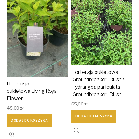
Hortensja bukietowa
'Groundbreaker’-Blush /
Hortensja
Hydrangea paniculata
bukietowa Living Royal
'Groundbreaker’-Blush
Flower
65,00
zł
45,00
zł
DODAJ DO KOSZYKA
DODAJ DO KOSZYKA