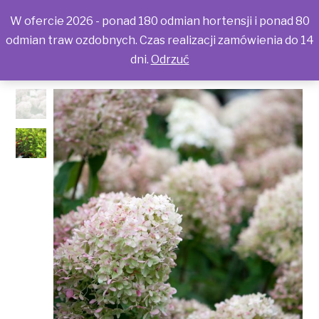
W ofercie 2026 - ponad 180 odmian hortensji i ponad 80
odmian traw ozdobnych. Czas realizacji zamówienia do 14
dni.
Odrzuć