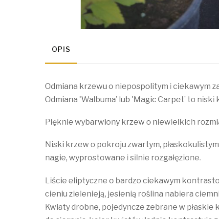
OPIS
Odmiana krzewu o niepospolitym i ciekawym za
Odmiana 'Walbuma’ lub 'Magic Carpet’ to nisk
Pięknie wybarwiony krzew o niewielkich rozmia
Niski krzew o pokroju zwartym, płaskokulistym,
nagie, wyprostowane i silnie rozgałęzione.
Liście eliptyczne o bardzo ciekawym kontrastow
cieniu zielenieją, jesienią roślina nabiera ciem
Kwiaty drobne, pojedyncze zebrane w płaskie 