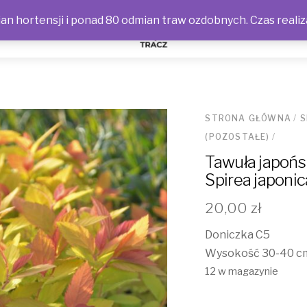
n hortensji i ponad 80 odmian traw ozdobnych. Czas realiz
NOŚCI
STRONA GŁÓWNA
/
S
(POZOSTAŁE)
/
Tawuła japońsk
Spirea japonic
20,00
zł
Doniczka C5
Wysokość 30-40 c
12 w magazynie