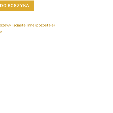
 DO KOSZYKA
krzewy liściaste
,
Inne (pozostałe)
ła