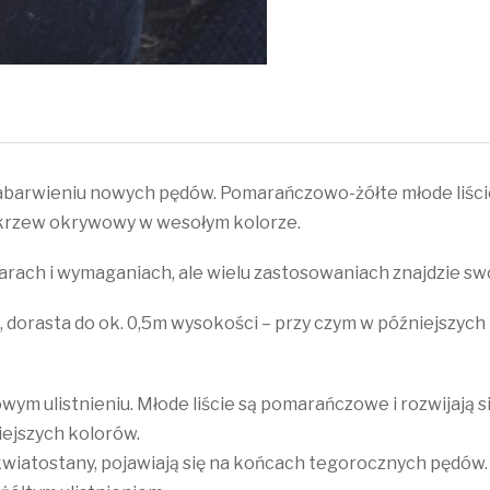
barwieniu nowych pędów. Pomarańczowo-żółte młode liście
i krzew okrywowy w wesołym kolorze.
rach i wymaganiach, ale wielu zastosowaniach znajdzie sw
 dorasta do ok. 0,5m wysokości – przy czym w późniejszych l
ym ulistnieniu. Młode liście są pomarańczowe i rozwijają s
niejszych kolorów.
kwiatostany, pojawiają się na końcach tegorocznych pędó