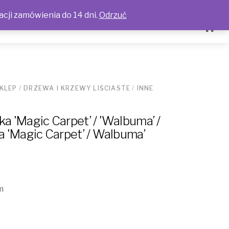
acji zamówienia do 14 dni.
Odrzuć
KLEP
/
DRZEWA I KRZEWY LIŚCIASTE
/
INNE
a 'Magic Carpet’ / 'Walbuma’ /
a 'Magic Carpet’ / Walbuma’
m