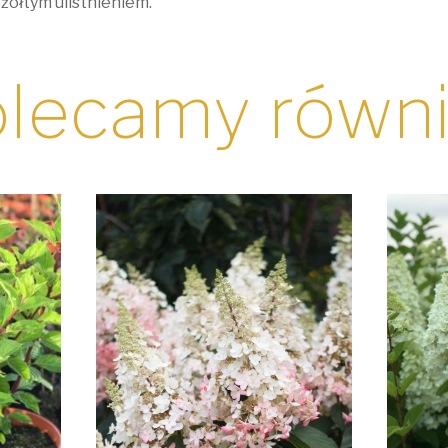
 żółtym ulistnieniem.
lecamy równ