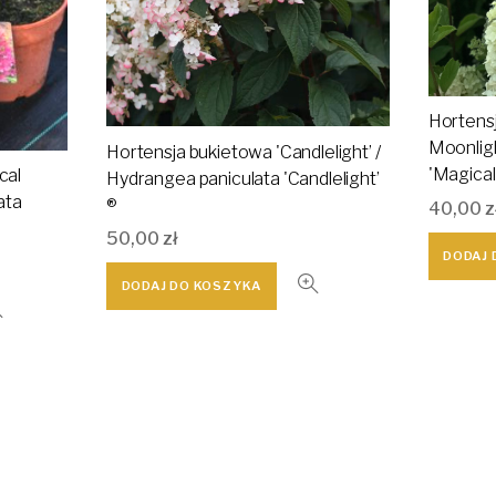
Hortensj
Moonligh
Hortensja bukietowa 'Candlelight’ /
'Magical
cal
Hydrangea paniculata 'Candlelight’
ata
®
40,00
z
50,00
zł
DODAJ 
DODAJ DO KOSZYKA