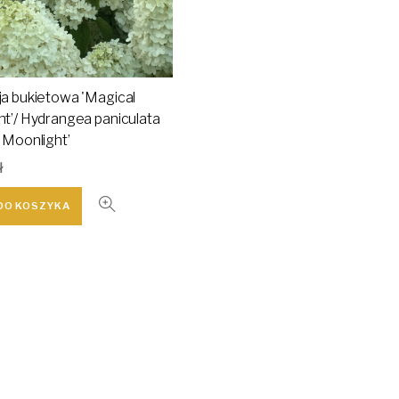
a bukietowa 'Magical
t’/ Hydrangea paniculata
 Moonlight’
ł
DO KOSZYKA