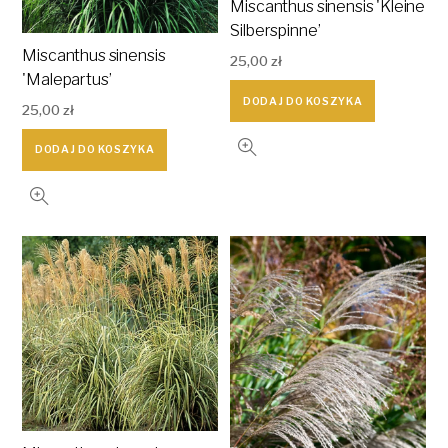
Miscanthus sinensis 'Kleine
Silberspinne’
Miscanthus sinensis
25,00
zł
'Malepartus’
DODAJ DO KOSZYKA
25,00
zł
DODAJ DO KOSZYKA