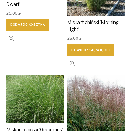
Dwarf’
25,00
zł
Miskant chiński 'Morning
DODAJ DO KOSZYKA
Light’
25,00
zł
DOWIEDZ SIĘ WIĘCEJ
Miskant chiński 'Gracillimus’