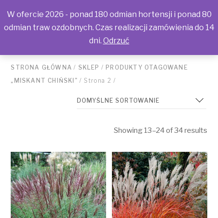
W ofercie 2026 - ponad 180 odmian hortensji i ponad 80
odmian traw ozdobnych. Czas realizacji zamówienia do 14
dni.
Odrzuć
STRONA GŁÓWNA
/
SKLEP
/
PRODUKTY OTAGOWANE
„MISKANT CHIŃSKI”
/ Strona 2 /
Showing 13–24 of 34 results