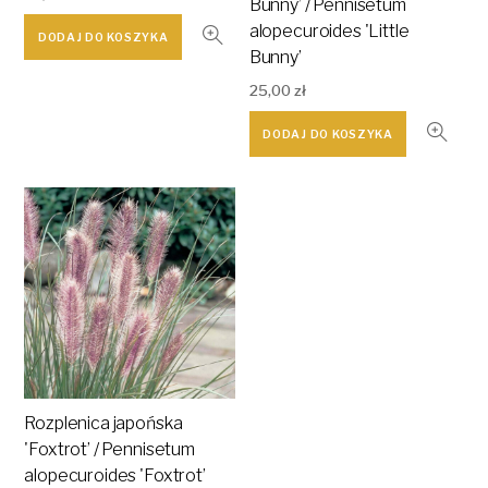
Bunny’ / Pennisetum
alopecuroides 'Little
DODAJ DO KOSZYKA
Bunny’
25,00
zł
DODAJ DO KOSZYKA
Rozplenica japońska
'Foxtrot’ / Pennisetum
alopecuroides 'Foxtrot’