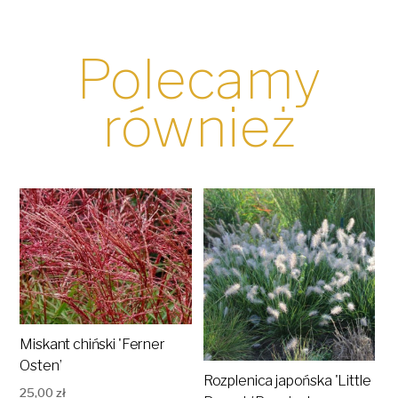
Polecamy
również
Miskant chiński 'Ferner
Osten’
Rozplenica japońska 'Little
25,00
zł