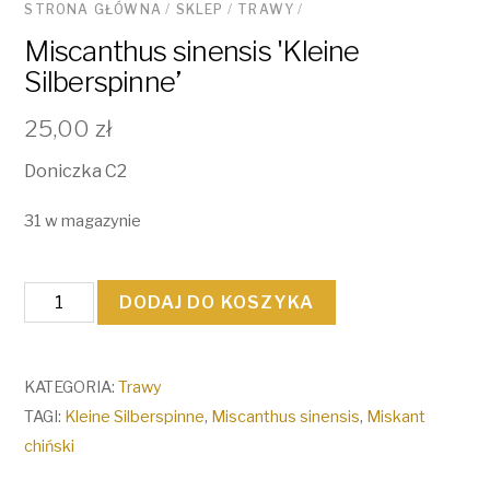
STRONA GŁÓWNA
/
SKLEP
/
TRAWY
/
Miscanthus sinensis 'Kleine
Silberspinne’
25,00
zł
Doniczka C2
31 w magazynie
ilość
DODAJ DO KOSZYKA
Miscanthus
sinensis
'Kleine
KATEGORIA:
Trawy
Silberspinne'
TAGI:
Kleine Silberspinne
,
Miscanthus sinensis
,
Miskant
chiński