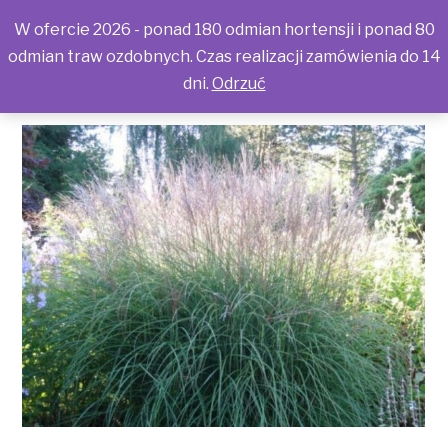
W ofercie 2026 - ponad 180 odmian hortensji i ponad 80
odmian traw ozdobnych. Czas realizacji zamówienia do 14
dni.
Odrzuć