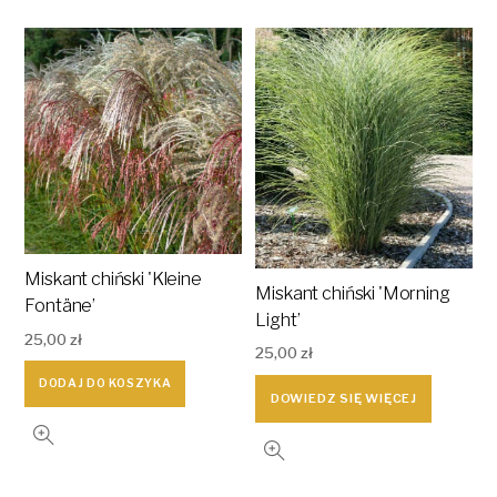
Miskant chiński 'Kleine
Miskant chiński 'Morning
Fontäne’
Light’
25,00
zł
25,00
zł
DODAJ DO KOSZYKA
DOWIEDZ SIĘ WIĘCEJ