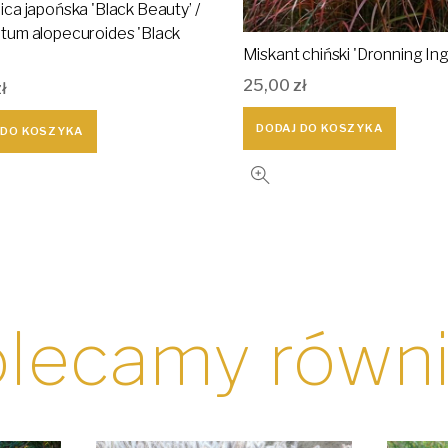
ica japońska 'Black Beauty’ /
tum alopecuroides 'Black
Miskant chiński 'Dronning Ing
25,00
zł
zł
DODAJ DO KOSZYKA
 DO KOSZYKA
lecamy równ