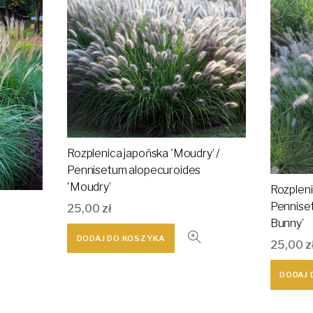
Rozplenica japońska 'Moudry’ /
Pennisetum alopecuroides
'Moudry’
Rozpleni
Penniset
25,00
zł
Bunny’
DODAJ DO KOSZYKA
25,00
z
DODAJ 