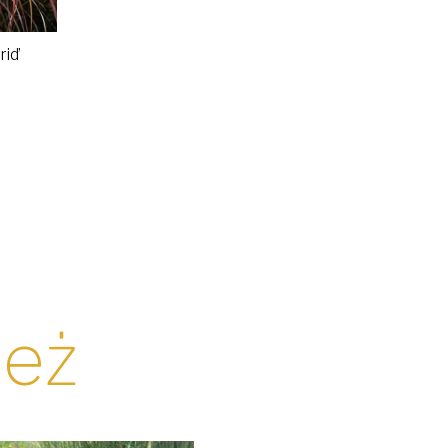
rid’
ież