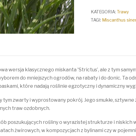
chiński
'Strictus
KATEGORIA:
Trawy
Dwarf'
TAGI:
Miscanthus sine
a wersja klasycznego miskanta 'Strictus’, ale z tym samym
 wyborem do mniejszych ogrodów, na rabaty i do donic. Ta 
 paskami, które nadają roślinie egzotyczny i dynamiczny wyg
y tym zwarty i wyprostowany pokrój. Jego smukłe, sztywne
nnych traw ozdobnych.
ób poszukujących rośliny o wyrazistej strukturze i niskic
tach żwirowych, w kompozycjach z bylinami czy w pojemnika