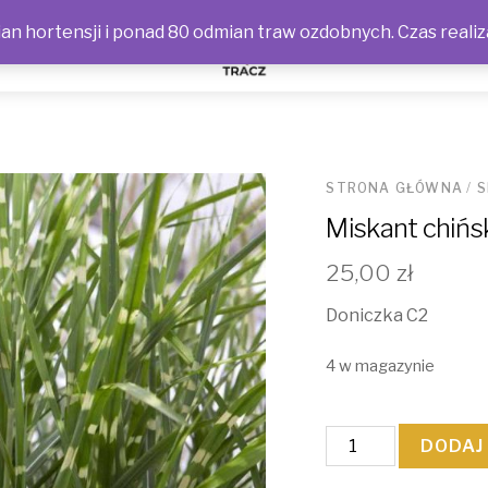
n hortensji i ponad 80 odmian traw ozdobnych. Czas realiz
NOŚCI
STRONA GŁÓWNA
/
S
Miskant chińsk
25,00
zł
Doniczka C2
4 w magazynie
ilość
DODAJ
Miskant