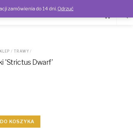
acji zamówienia do 14 dni.
Odrzuć
KLEP
/
TRAWY
/
i 'Strictus Dwarf’
 DO KOSZYKA