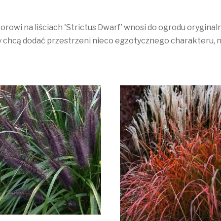
owi na liściach 'Strictus Dwarf’ wnosi do ogrodu oryginaln
y chcą dodać przestrzeni nieco egzotycznego charakteru, nie