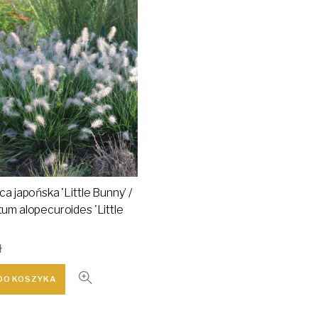
ca japońska 'Little Bunny’ /
um alopecuroides 'Little
ł
DO KOSZYKA