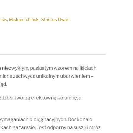
nsis
,
Miskant chiński
,
Strictus Dwarf
 niezwykłym, pasiastym wzorem na liściach.
odmiana zachwyca unikalnym ubarwieniem –
ląd.
 źdźbła tworzą efektowną kolumnę, a
h wymaganiach pielęgnacyjnych. Doskonale
ch na tarasie. Jest odporny na suszę i mróz,