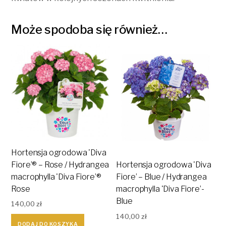
Może spodoba się również…
Hortensja ogrodowa 'Diva
Fiore’® – Rose / Hydrangea
Hortensja ogrodowa 'Diva
macrophylla 'Diva Fiore’®
Fiore’ – Blue / Hydrangea
Rose
macrophylla 'Diva Fiore’-
Blue
140,00
zł
140,00
zł
DODAJ DO KOSZYKA