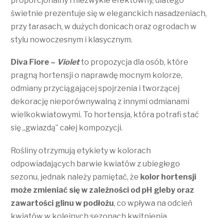
proporcjonalny i niezwykle efektowny, dlatego
świetnie prezentuje się w eleganckich nasadzeniach,
przy tarasach, w dużych donicach oraz ogrodach w
stylu nowoczesnym i klasycznym.
Diva Fiore –
Violet
to propozycja dla osób, które
pragną hortensji o naprawdę mocnym kolorze,
odmiany przyciągającej spojrzenia i tworzącej
dekorację nieporównywalną z innymi odmianami
wielkokwiatowymi. To hortensja, która potrafi stać
się „gwiazdą” całej kompozycji.
Rośliny otrzymują etykiety w kolorach
odpowiadających barwie kwiatów z ubiegłego
sezonu, jednak należy pamiętać, że
kolor hortensji
może zmieniać się w zależności od pH gleby oraz
zawartości glinu w podłożu
, co wpływa na odcień
kwiatów w kolejnych sezonach kwitnienia.