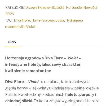
ogrodowa
'Diva
KATEGORIE:
Drzewa i krzewy liściaste
,
Hortensje
,
Nowości
Fiore'
2026
-
TAGI:
Diva Fiore
,
Hortensja ogrodowa
,
Hydrangea
Violet
macrophylla
,
Violet
/
Hydrangea
OPIS
macrophylla
'Diva
Hortensja ogrodowa Diva Fiore –
Violet
–
Fiore'
intensywne fiolety, luksusowy charakter,
-
kwitnienie remontantne
Violet
Diva Fiore –
Violet
to odmiana, która zachwyca
głębią barwy – jej kwiaty układają się w pełne, ciężkie,
kuliste kwiatostany o odcieniach
fioletu, purpury i
chłodnej śliwki
. To kolor zmysłowy, elegancki, bardzo