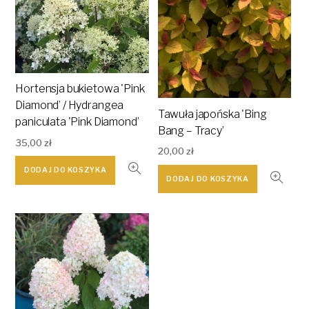
Hortensja bukietowa 'Pink
Diamond’ / Hydrangea
Tawuła japońska 'Bing
paniculata 'Pink Diamond’
Bang – Tracy’
35,00
zł
20,00
zł
DODAJ DO KOSZYKA
DODAJ DO KOSZYKA