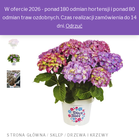
W ofercie 2026 - ponad 180 odmian hortensji i ponad 80
odmian traw ozdobnych. Czas realizacji zamówienia do 14
dni.
Odrzuć
STRONA GŁÓWNA
/
SKLEP
/
DRZEWA I KRZEWY