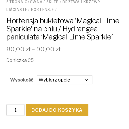
STRONA GŁÓWNA
/
SKLEP
/
DRZEWA I KRZEWY
LIŚCIASTE
/
HORTENSJE
/
Hortensja bukietowa 'Magical Lime
Sparkle’ na pniu / Hydrangea
paniculata ‘Magical Lime Sparkle’
80,00
zł
–
90,00
zł
Doniczka C5
Wysokość
ilość
DODAJ DO KOSZYKA
Hortensja
bukietowa