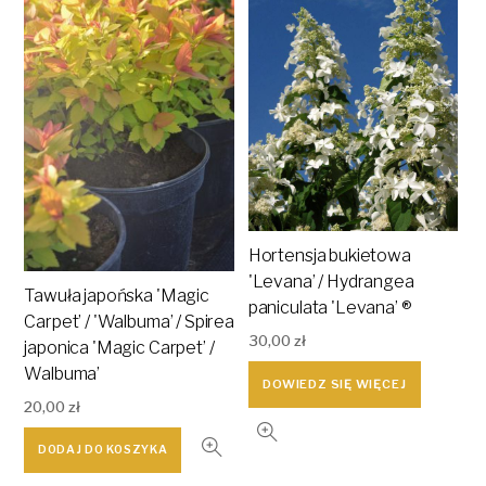
Hortensja bukietowa
'Levana’ / Hydrangea
Tawuła japońska 'Magic
paniculata 'Levana’ ®
Carpet’ / 'Walbuma’ / Spirea
30,00
zł
japonica 'Magic Carpet’ /
Walbuma’
DOWIEDZ SIĘ WIĘCEJ
20,00
zł
DODAJ DO KOSZYKA