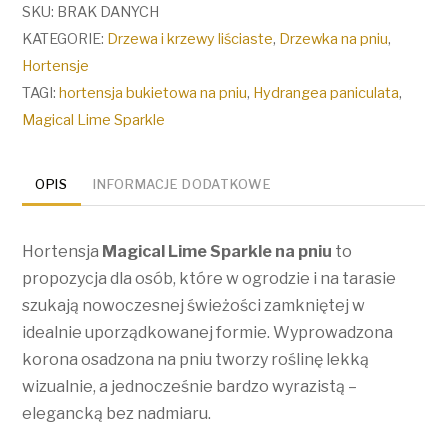
'Magical
SKU:
BRAK DANYCH
Lime
KATEGORIE:
Drzewa i krzewy liściaste
,
Drzewka na pniu
,
Sparkle'
Hortensje
na
TAGI:
hortensja bukietowa na pniu
,
Hydrangea paniculata
,
pniu
Magical Lime Sparkle
/
Hydrangea
OPIS
INFORMACJE DODATKOWE
paniculata
‘Magical
Hortensja
Magical Lime Sparkle na pniu
to
Lime
propozycja dla osób, które w ogrodzie i na tarasie
Sparkle’
szukają nowoczesnej świeżości zamkniętej w
idealnie uporządkowanej formie. Wyprowadzona
korona osadzona na pniu tworzy roślinę lekką
wizualnie, a jednocześnie bardzo wyrazistą –
elegancką bez nadmiaru.