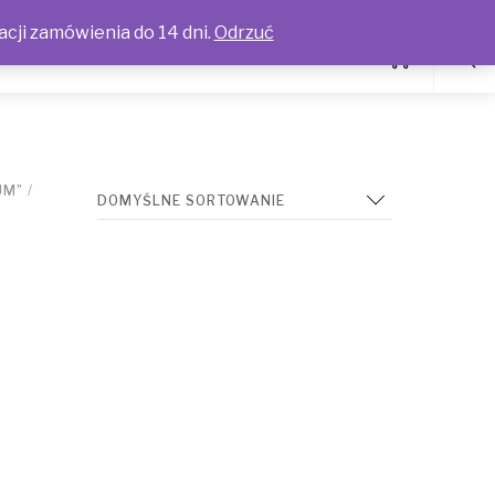
acji zamówienia do 14 dni.
Odrzuć
UM”
/