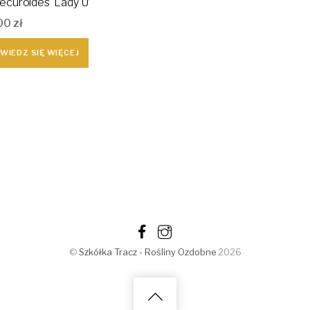
ecuroides 'Lady U’
00
zł
WIEDZ SIĘ WIĘCEJ
©
Szkółka Tracz - Rośliny Ozdobne
2026