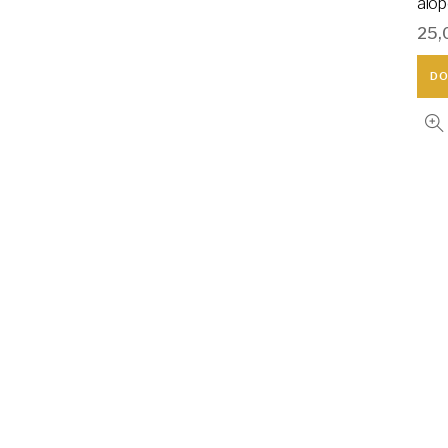
alop
25,
DO