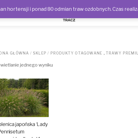
n hortensji i ponad 80 odmian traw ozdobnych. Czas realiz
NOŚCI
ONA GŁÓWNA
/
SKLEP
/
PRODUKTY OTAGOWANE „TRAWY PREMI
ietlanie jednego wyniku
lenica japońska ‘Lady
 Pennisetum