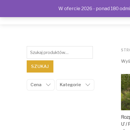
W ofercie 2026 - ponad 180 odmia
SKLEP
KONTAKT
OFERTA
POLITYKA PRYWAT
Szukaj:
STR
Wyśw
SZUKAJ
Cena
Kategorie
Rozp
U’ /