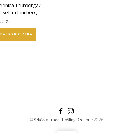
lenica Thunberga /
isetum thunbergii
00
zł
DAJ DO KOSZYKA
©
Szkółka Tracz - Rośliny Ozdobne
2026