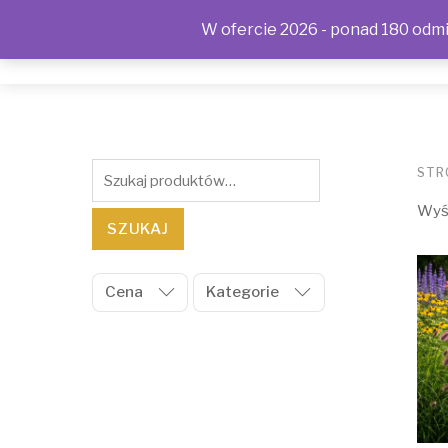
W ofercie 2026 - ponad 180 odmia
SKLEP
KONTAKT
OFERTA
POLITYKA PRYWAT
Szukaj:
STR
Wyśw
SZUKAJ
Cena
Kategorie