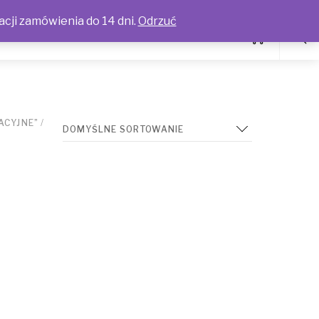
acji zamówienia do 14 dni.
Odrzuć
ACYJNE”
/