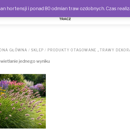
n hortensji i ponad 80 odmian traw ozdobnych. Czas realiz
NOŚCI
ONA GŁÓWNA
/
SKLEP
/
PRODUKTY OTAGOWANE „TRAWY DEKOR
ietlanie jednego wyniku