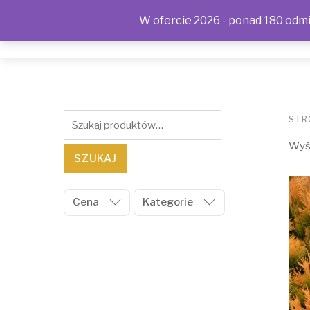
W ofercie 2026 - ponad 180 odmia
SKLEP
KONTAKT
OFERTA
POLITYKA PRYWAT
Szukaj:
STR
Wyśw
SZUKAJ
Cena
Kategorie