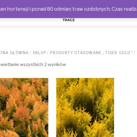
n hortensji i ponad 80 odmian traw ozdobnych. Czas realiz
NOŚCI
ONA GŁÓWNA
/
SKLEP
/
PRODUKTY OTAGOWANE „TIGER GOLD”
/
ietlanie wszystkich 2 wyników