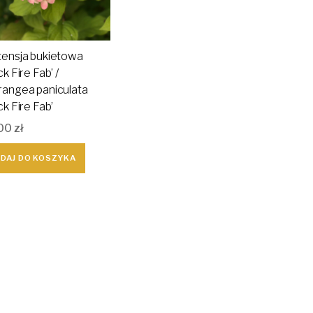
tensja bukietowa
ck Fire Fab’ /
rangea paniculata
ck Fire Fab’
00
zł
DAJ DO KOSZYKA