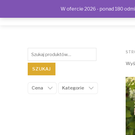
W ofercie 2026 - ponad 180 odmia
SKLEP
KONTAKT
OFERTA
POLITYKA PRYWAT
Szukaj:
STR
Wyśw
SZUKAJ
Cena
Kategorie