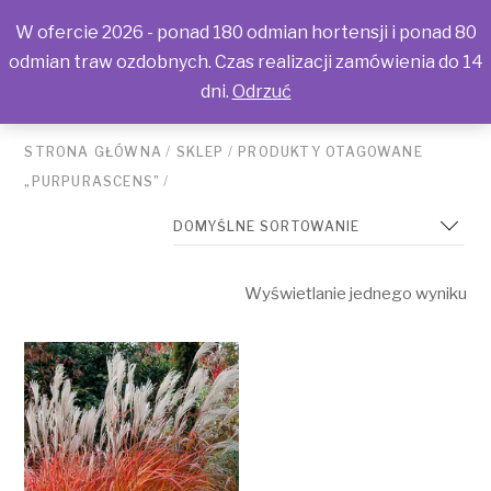
W ofercie 2026 - ponad 180 odmian hortensji i ponad 80
odmian traw ozdobnych. Czas realizacji zamówienia do 14
dni.
Odrzuć
STRONA GŁÓWNA
/
SKLEP
/
PRODUKTY OTAGOWANE
„PURPURASCENS”
/
Wyświetlanie jednego wyniku