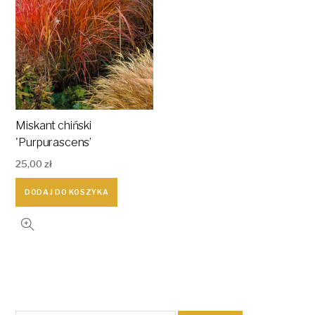
Miskant chiński
'Purpurascens’
25,00
zł
DODAJ DO KOSZYKA