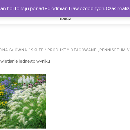
n hortensji i ponad 80 odmian traw ozdobnych. Czas realiz
NOŚCI
ONA GŁÓWNA
/
SKLEP
/
PRODUKTY OTAGOWANE „PENNISETUM V
ietlanie jednego wyniku