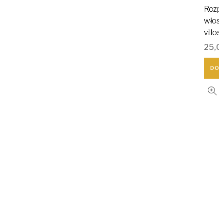
Rozp
włos
vill
25,
DO