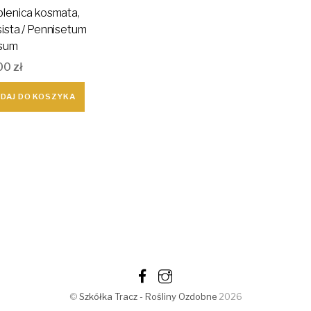
lenica kosmata,
ista / Pennisetum
osum
00
zł
DAJ DO KOSZYKA
©
Szkółka Tracz - Rośliny Ozdobne
2026