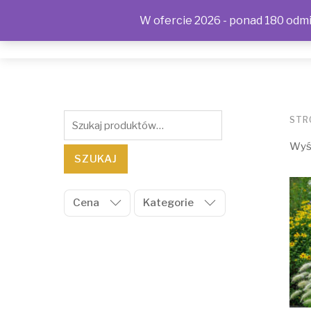
W ofercie 2026 - ponad 180 odmia
SKLEP
KONTAKT
OFERTA
POLITYKA PRYWAT
Szukaj:
STR
Wyśw
SZUKAJ
Cena
Kategorie