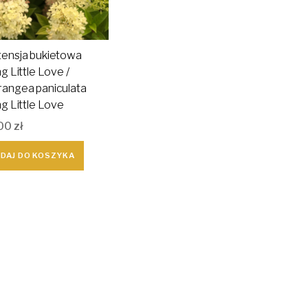
tensja bukietowa
ng Little Love /
rangea paniculata
ng Little Love
00
zł
DAJ DO KOSZYKA