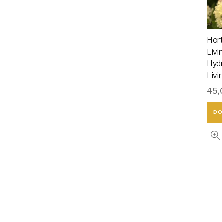
Hor
Livi
Hyd
Livi
45,
DO