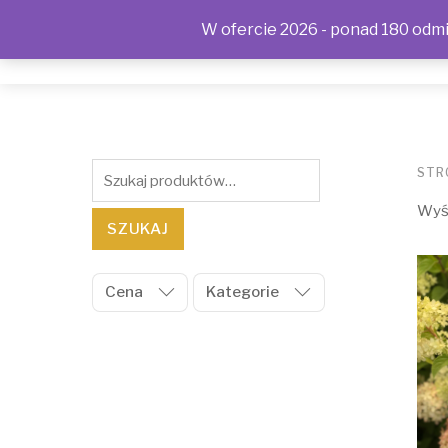
W ofercie 2026 - ponad 180 odmia
SKLEP
KONTAKT
OFERTA
POLITYKA PRYWAT
Szukaj:
STR
Wyśw
SZUKAJ
Cena
Kategorie