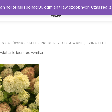
n hortensji i ponad 80 odmian traw ozdobnych. Czas realiz
NOŚCI
ONA GŁÓWNA
/
SKLEP
/
PRODUKTY OTAGOWANE „LIVING LITTLE 
ietlanie jednego wyniku