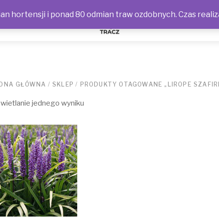
n hortensji i ponad 80 odmian traw ozdobnych. Czas realiz
NOŚCI
ONA GŁÓWNA
/
SKLEP
/
PRODUKTY OTAGOWANE „LIROPE SZAFI
ietlanie jednego wyniku