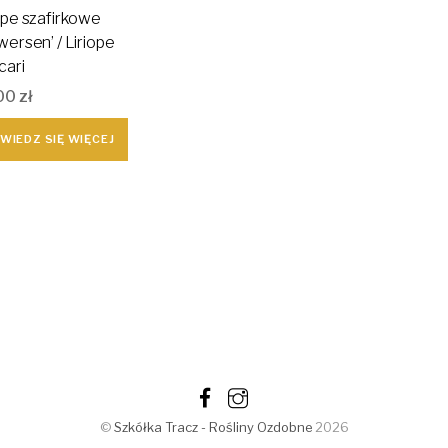
ope szafirkowe
wersen’ / Liriope
cari
00
zł
WIEDZ SIĘ WIĘCEJ
©
Szkółka Tracz - Rośliny Ozdobne
2026