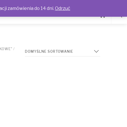
acji zamówienia do 14 dni.
Odrzuć
RKOWE”
/