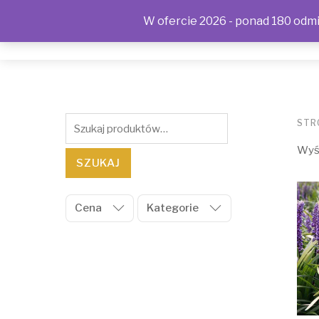
W ofercie 2026 - ponad 180 odmia
SKLEP
KONTAKT
OFERTA
POLITYKA PRYWAT
Szukaj:
STR
Wyśw
SZUKAJ
Cena
Kategorie