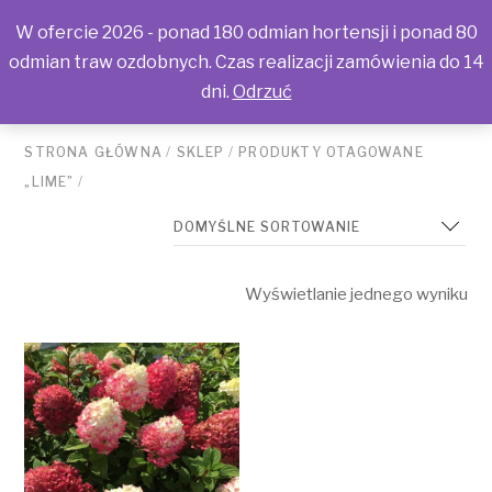
W ofercie 2026 - ponad 180 odmian hortensji i ponad 80
odmian traw ozdobnych. Czas realizacji zamówienia do 14
dni.
Odrzuć
STRONA GŁÓWNA
/
SKLEP
/
PRODUKTY OTAGOWANE
„LIME”
/
Wyświetlanie jednego wyniku