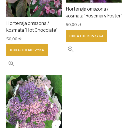
Hortensja omszona /
kosmata 'Rosemary Foster’
Hortensja omszona /
50,00
zł
kosmata 'Hot Chocolate’
DODAJ DO KOSZYKA
50,00
zł
DODAJ DO KOSZYKA