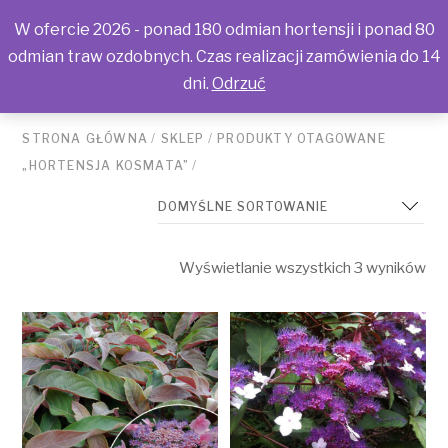
W ofercie 2026 - ponad 180 odmian hortensji i ponad 80
odmian traw ozdobnych. Czas realizacji zamówienia do 14
dni.
Odrzuć
STRONA GŁÓWNA
/
SKLEP
/
PRODUKTY OTAGOWANE
„HORTENSJA KOSMATA”
/
Wyświetlanie wszystkich 3 wyników