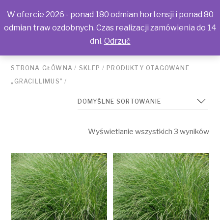
W ofercie 2026 - ponad 180 odmian hortensji i ponad 80
odmian traw ozdobnych. Czas realizacji zamówienia do 14
dni.
Odrzuć
STRONA GŁÓWNA
/
SKLEP
/
PRODUKTY OTAGOWANE
„GRACILLIMUS”
/
Wyświetlanie wszystkich 3 wyników