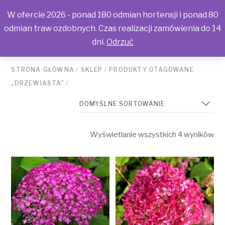
W ofercie 2026 - ponad 180 odmian hortensji i ponad 80
odmian traw ozdobnych. Czas realizacji zamówienia do 14
dni.
Odrzuć
STRONA GŁÓWNA
/
SKLEP
/
PRODUKTY OTAGOWANE
„DRZEWIASTA”
/
Wyświetlanie wszystkich 4 wyników