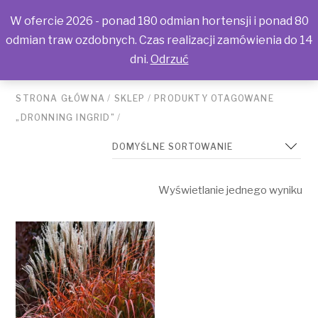
W ofercie 2026 - ponad 180 odmian hortensji i ponad 80
odmian traw ozdobnych. Czas realizacji zamówienia do 14
dni.
Odrzuć
STRONA GŁÓWNA
/
SKLEP
/
PRODUKTY OTAGOWANE
„DRONNING INGRID”
/
Wyświetlanie jednego wyniku