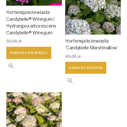
Hortensja krzewiasta
Candybelle® Winegum /
Hydrangea arborescens
Candybelle® Winegum
Hortensja krzewiasta
50,00
zł
'Candybelle Marshmallow’
DOWIEDZ SIĘ WIĘCEJ
45,00
zł
DODAJ DO KOSZYKA