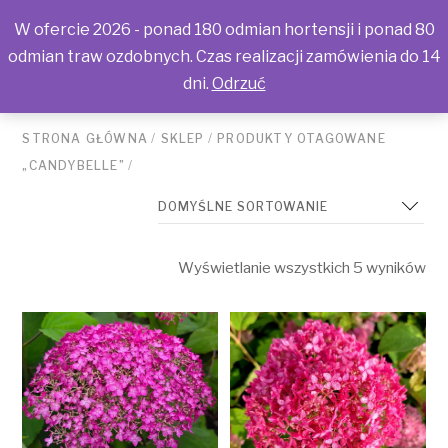
W ofercie 2026 - ponad 180 odmian hortensji i ponad 80
odmian traw ozdobnych. Czas realizacji zamówienia do 14
dni.
Odrzuć
STRONA GŁÓWNA
/
SKLEP
/
PRODUKTY OTAGOWANE
„CANDYBELLE”
/
Wyświetlanie wszystkich 5 wyników