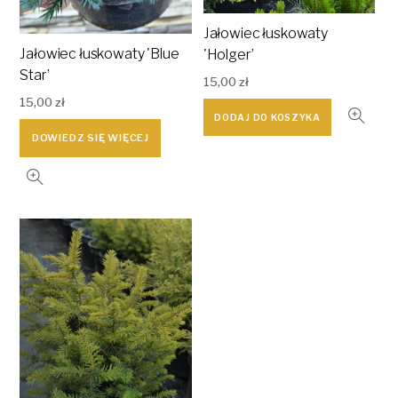
Jałowiec łuskowaty
Jałowiec łuskowaty 'Blue
'Holger’
Star’
15,00
zł
15,00
zł
DODAJ DO KOSZYKA
DOWIEDZ SIĘ WIĘCEJ