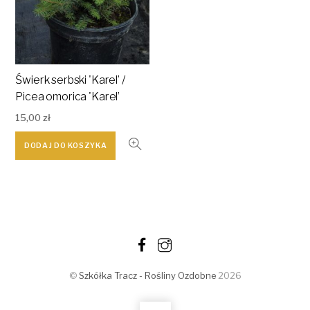
Świerk serbski 'Karel’ /
Picea omorica 'Karel’
15,00
zł
DODAJ DO KOSZYKA
©
Szkółka Tracz - Rośliny Ozdobne
2026