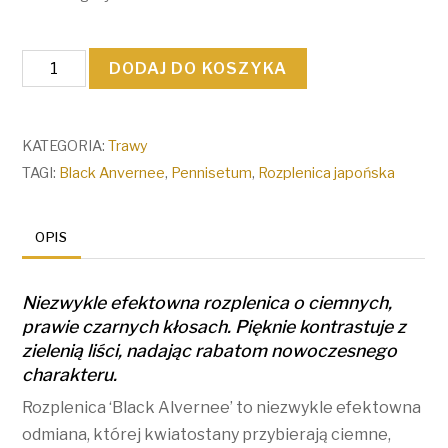
ilość
DODAJ DO KOSZYKA
Rozplenica
‘Black
Alvernee’
KATEGORIA:
Trawy
/
TAGI:
Black Anvernee
,
Pennisetum
,
Rozplenica japońska
Pennisetum
alopecuroides
OPIS
‘Black
Alvernee’
Niezwykle efektowna rozplenica o ciemnych,
prawie czarnych kłosach. Pięknie kontrastuje z
zielenią liści, nadając rabatom nowoczesnego
charakteru.
Rozplenica ‘Black Alvernee’ to niezwykle efektowna
odmiana, której kwiatostany przybierają ciemne,