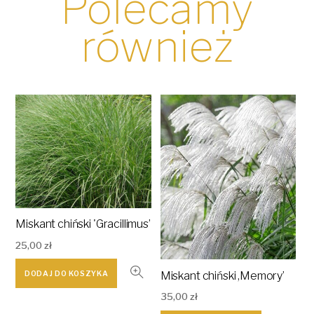
Polecamy
również
Miskant chiński 'Gracillimus’
25,00
zł
Miskant chiński ,Memory’
DODAJ DO KOSZYKA
35,00
zł