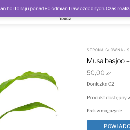
n hortensji i ponad 80 odmian traw ozdobnych. Czas realiz
NOŚCI
STRONA GŁÓWNA
/
S
Musa basjoo –
50,00
zł
Doniczka C2
Produkt dostępny w
Brak w magazynie
POWIADO