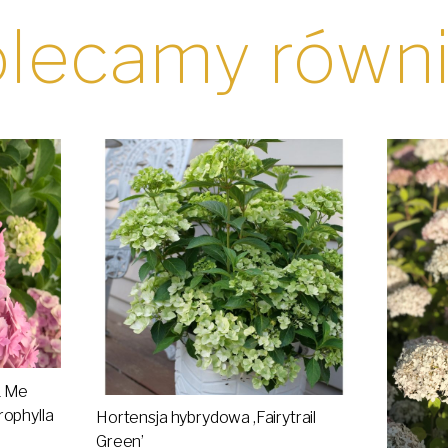
lecamy równ
& Me
ophylla
Hortensja hybrydowa ,Fairytrail
Green’