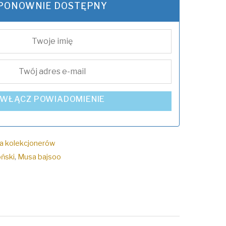
PONOWNIE DOSTĘPNY
WŁĄCZ POWIADOMIENIE
la kolekcjonerów
ński
,
Musa bajsoo