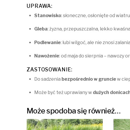
UPRAWA:
Stanowisko
: słoneczne, osłonięte od wiatru
Gleba
: żyzna, przepuszczalna, lekko kwaśna
Podlewanie
: lubi wilgoć, ale nie znosi zalan
Nawożenie
: od maja do sierpnia – nawozy 
ZASTOSOWANIE:
Do sadzenia
bezpośrednio w gruncie
w ciep
Może być też uprawiany w
dużych donicac
Może spodoba się również…