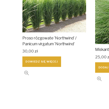
Proso rózgowate 'Northwind’ /
Panicum virgatum 'Northwind’
Miskant 
30,00
zł
25,00
DOWIEDZ SIĘ WIĘCEJ
DODAJ