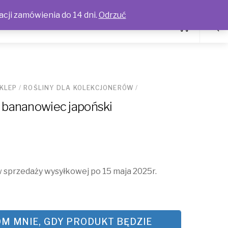
acji zamówienia do 14 dni.
Odrzuć
KLEP
/
ROŚLINY DLA KOLEKCJONERÓW
/
 bananowiec japoński
 sprzedaży wysyłkowej po 15 maja 2025r.
M MNIE, GDY PRODUKT BĘDZIE