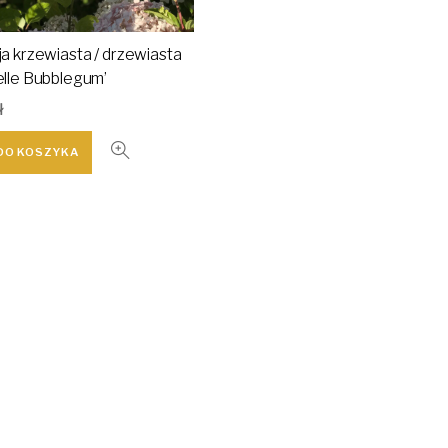
a krzewiasta / drzewiasta
lle Bubblegum’
ł
DO KOSZYKA