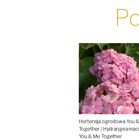
Po
Hortensja ogrodowa You 
Together / Hydrangea macr
You & Me Together