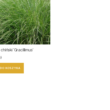
chiński 'Gracillimus’
zł
 DO KOSZYKA