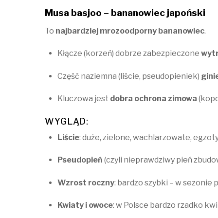
Musa basjoo – bananowiec japoński
To
najbardziej mrozoodporny bananowiec
.
Kłącze (korzeń) dobrze zabezpieczone
wytr
Część naziemna (liście, pseudopieniek)
gini
Kluczowa jest
dobra ochrona zimowa
(kopc
WYGLĄD:
Liście
: duże, zielone, wachlarzowate, egzo
Pseudopień
(czyli nieprawdziwy pień zbudo
Wzrost roczny
: bardzo szybki – w sezonie 
Kwiaty i owoce
: w Polsce bardzo rzadko kwi