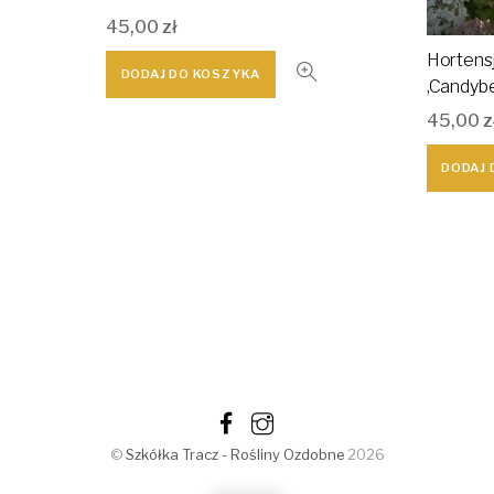
45,00
zł
Hortensj
DODAJ DO KOSZYKA
,Candybe
45,00
z
DODAJ 
©
Szkółka Tracz - Rośliny Ozdobne
2026