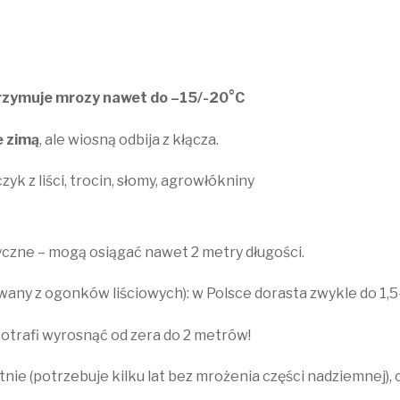
zymuje mrozy nawet do –15/-20°C
e zimą
, ale wiosną odbija z kłącza.
zyk z liści, trocin, słomy, agrowłókniny
tyczne – mogą osiągać nawet 2 metry długości.
wany z ogonków liściowych): w Polsce dorasta zwykle do 1,
potrafi wyrosnąć od zera do 2 metrów!
tnie (potrzebuje kilku lat bez mrożenia części nadziemnej),