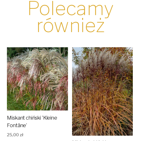
Polecamy
również
Miskant chiński 'Kleine
Fontäne’
25,00
zł