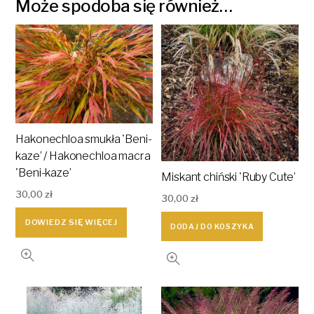
Może spodoba się również…
Hakonechloa smukła 'Beni-
kaze’ / Hakonechloa macra
'Beni-kaze’
Miskant chiński 'Ruby Cute’
30,00
zł
30,00
zł
DOWIEDZ SIĘ WIĘCEJ
DODAJ DO KOSZYKA