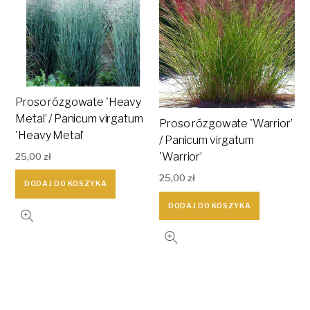
Proso rózgowate 'Heavy
Metal’ / Panicum virgatum
Proso rózgowate 'Warrior’
'Heavy Metal’
/ Panicum virgatum
'Warrior’
25,00
zł
25,00
zł
DODAJ DO KOSZYKA
DODAJ DO KOSZYKA