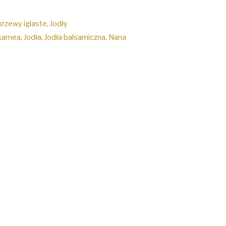
krzewy iglaste
,
Jodły
lsamea
,
Jodła
,
Jodła balsamiczna
,
Nana