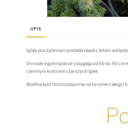
OPIS
Iglak początkowo posiada płaski, lekko wklęsły 
Dorosłe egzemplarze osiągają od 60 do 90 cm wy
ciemnym kolorem starszych igieł.
Roślina jest mrozoodporna na terenie całego k
Po