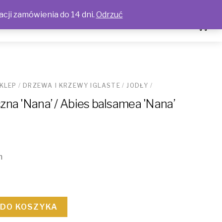
acji zamówienia do 14 dni.
Odrzuć
KLEP
/
DRZEWA I KRZEWY IGLASTE
/
JODŁY
/
zna 'Nana’ / Abies balsamea 'Nana’
m
 DO KOSZYKA