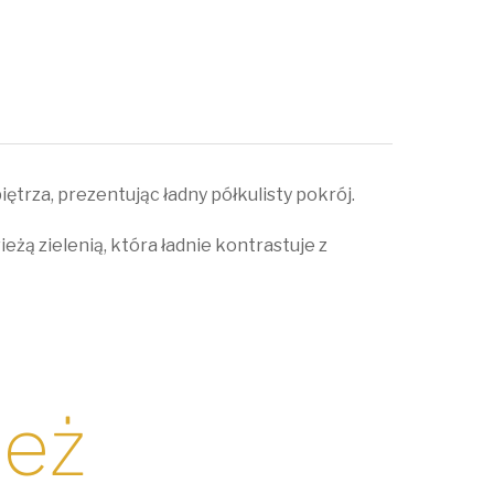
ętrza, prezentując ładny półkulisty pokrój.
eżą zielenią, która ładnie kontrastuje z
ież