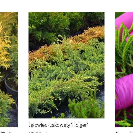
Jałowiec łuskowaty 'Holger’