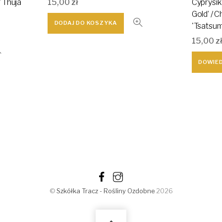
/ Thuja
Cyprysik
15,00
zł
Gold’ / 
DODAJ DO KOSZYKA
'Tsatsum
15,00
z
DOWIED
©
Szkółka Tracz - Rośliny Ozdobne
2026