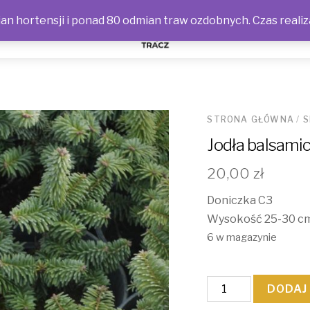
n hortensji i ponad 80 odmian traw ozdobnych. Czas realiz
NOŚCI
STRONA GŁÓWNA
/
S
Jodła balsamic
20,00
zł
Doniczka C3
Wysokość 25-30 c
6 w magazynie
ilość
DODAJ
Jodła