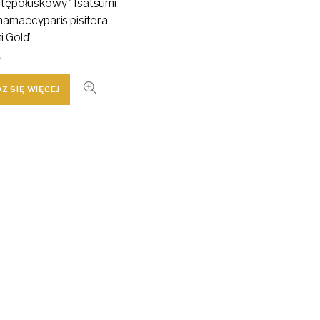
 tępołuskowy 'Tsatsumi
Chamaecyparis pisifera
i Gold’
ł
Z SIĘ WIĘCEJ