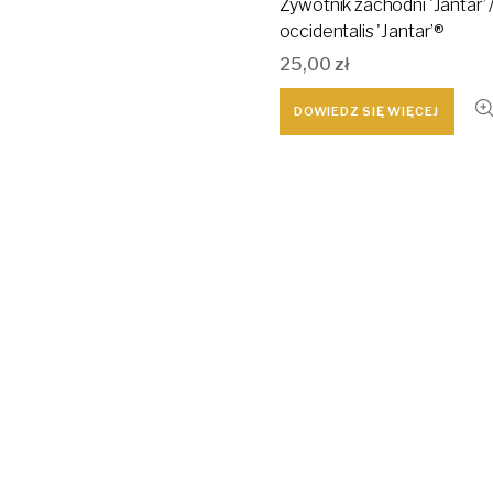
Żywotnik zachodni 'Jantar’ 
occidentalis 'Jantar’®
25,00
zł
DOWIEDZ SIĘ WIĘCEJ