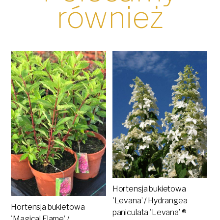
również
Hortensja bukietowa
'Levana’ / Hydrangea
Hortensja bukietowa
paniculata 'Levana’ ®
'Magical Flame’ /