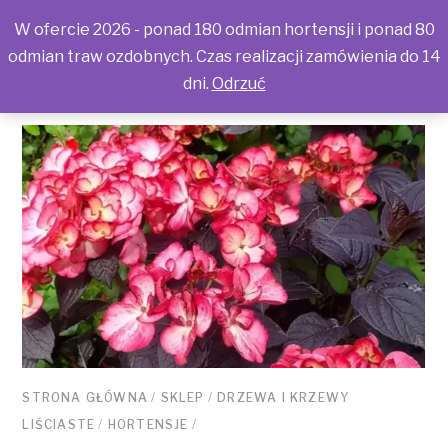
W ofercie 2026 - ponad 180 odmian hortensji i ponad 80
odmian traw ozdobnych. Czas realizacji zamówienia do 14
dni.
Odrzuć
STRONA GŁÓWNA
/
SKLEP
/
DRZEWA I KRZEWY
LIŚCIASTE
/
HORTENSJE
/