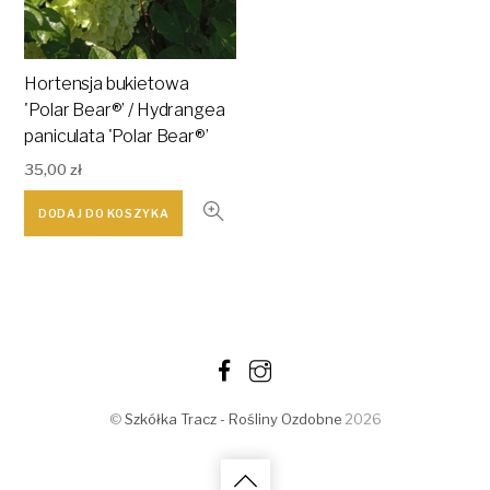
Hortensja bukietowa
'Polar Bear®’ / Hydrangea
paniculata 'Polar Bear®’
35,00
zł
DODAJ DO KOSZYKA
©
Szkółka Tracz - Rośliny Ozdobne
2026