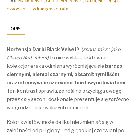
TAGI:
Black Velvet
,
Choco Red Velvet
,
Darbi
,
Hortensja
/
piłkowana
,
Hydrangea serrata
Hydrangea
serrata
OPIS
Darbi
Black
Hortensja Darbi Black Velvet®
(
znana także jako
Velvet®
Choco Red Velvet)
to niezwykle efektowna,
kolekcjonerska odmiana wyróżniająca się
bardzo
ciemnymi, niemal czarnymi, aksamitnymi liśćmi
oraz
intensywnie czerwono-bordowymi kwiatami
.
Ten kontrast sprawia, że roślina przyciąga uwagę
przez cały sezon i doskonale prezentuje się zarówno
w ogrodzie, jak i w dużych donicach.
Kolor kwiatów może delikatnie zmieniać się w
zależności od pH gleby – od głębokiej czerwieni po