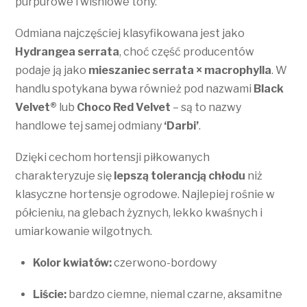
purpurowe i wiśniowe tony.
Odmiana najczęściej klasyfikowana jest jako
Hydrangea serrata
, choć część producentów
podaje ją jako
mieszaniec serrata × macrophylla
. W
handlu spotykana bywa również pod nazwami
Black
Velvet®
lub
Choco Red Velvet
– są to nazwy
handlowe tej samej odmiany
‘Darbi’
.
Dzięki cechom hortensji piłkowanych
charakteryzuje się
lepszą tolerancją chłodu
niż
klasyczne hortensje ogrodowe. Najlepiej rośnie w
półcieniu, na glebach żyznych, lekko kwaśnych i
umiarkowanie wilgotnych.
Kolor kwiatów:
czerwono-bordowy
Liście:
bardzo ciemne, niemal czarne, aksamitne