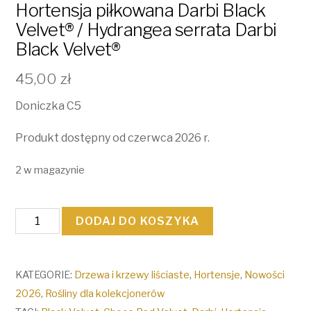
Hortensja piłkowana Darbi Black
Velvet® / Hydrangea serrata Darbi
Black Velvet®
45,00
zł
Doniczka C5
Produkt dostępny od czerwca 2026 r.
2 w magazynie
ilość
DODAJ DO KOSZYKA
Hortensja
piłkowana
Darbi
KATEGORIE:
Drzewa i krzewy liściaste
,
Hortensje
,
Nowości
Black
2026
,
Rośliny dla kolekcjonerów
Velvet®