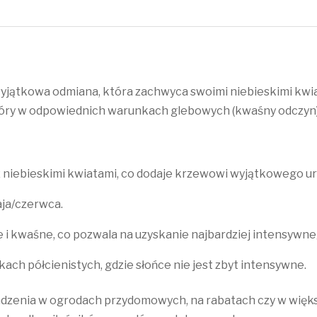
yjątkowa odmiana, która zachwyca swoimi niebieskimi kwiat
tóry w odpowiednich warunkach glebowych (kwaśny odczyn) st
 z niebieskimi kwiatami, co dodaje krzewowi wyjątkowego u
aja/czerwca.
ne i kwaśne, co pozwala na uzyskanie najbardziej intensywn
skach półcienistych, gdzie słońce nie jest zbyt intensywne.
 sadzenia w ogrodach przydomowych, na rabatach czy w więk