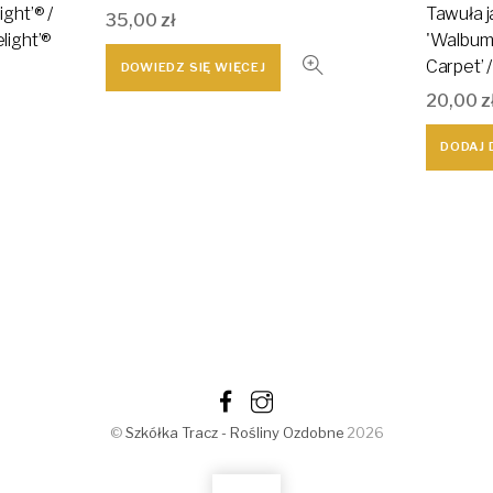
ght’® /
Tawuła j
35,00
zł
light’®
'Walbuma
Carpet’ 
DOWIEDZ SIĘ WIĘCEJ
20,00
z
DODAJ 
©
Szkółka Tracz - Rośliny Ozdobne
2026