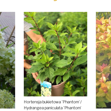
Hortensja bukietowa 'Phantom’ /
Hydrangea paniculata 'Phantom’