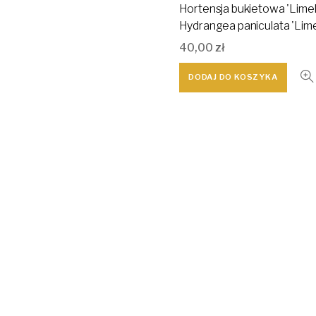
Hortensja bukietowa 'Limeli
Hydrangea paniculata 'Lime
40,00
zł
DODAJ DO KOSZYKA