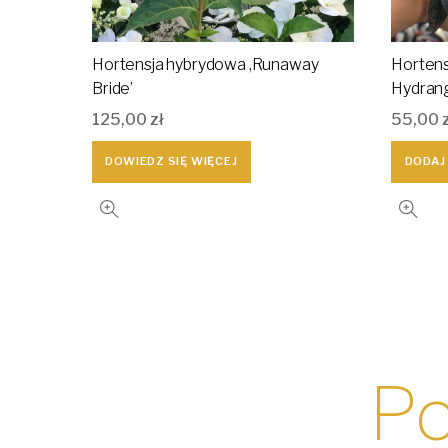
Hortensja hybrydowa ,Runaway
Hortensj
Bride’
Hydrang
125,00
zł
55,00
DOWIEDZ SIĘ WIĘCEJ
DODAJ
Po