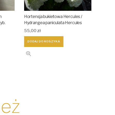
h
Hortensja bukietowa Hercules /
yb.
Hydrangea paniculata Hercules
55,00
zł
DODAJ DO KOSZYKA
ież