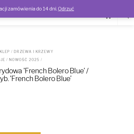
acji zamówienia do 14 dni.
Odrzuć
KLEP
/
DRZEWA I KRZEWY
JE
/
NOWOŚĆ 2025
/
ydowa 'French Bolero Blue’ /
b. 'French Bolero Blue’