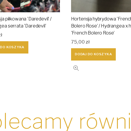
a piłkowana 'Daredevil’ /
Hortensja hybrydowa 'Frenc
ea serrata 'Daredevil’
Bolero Rose’ / Hydrangea x h
'French Bolero Rose’
zł
75,00
zł
 DO KOSZYKA
DODAJ DO KOSZYKA
lecamy równ