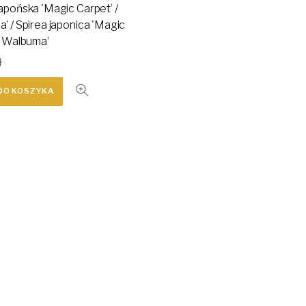
apońska 'Magic Carpet’ /
’ / Spirea japonica 'Magic
/ Walbuma’
ł
DO KOSZYKA