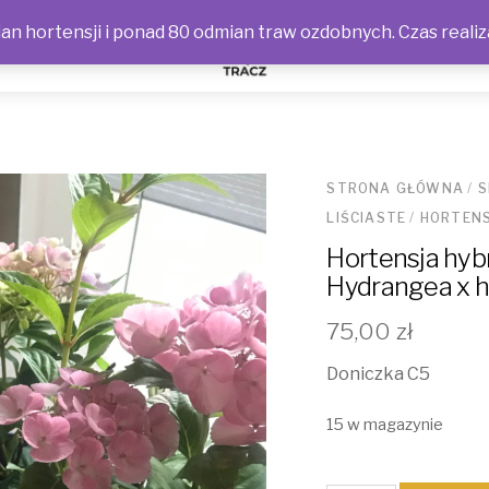
n hortensji i ponad 80 odmian traw ozdobnych. Czas realiz
NOŚCI
STRONA GŁÓWNA
/
S
LIŚCIASTE
/
HORTENS
Hortensja hybr
Hydrangea x hy
75,00
zł
Doniczka C5
15 w magazynie