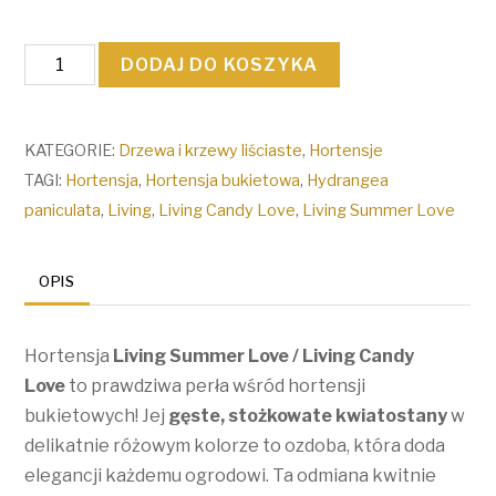
ilość
DODAJ DO KOSZYKA
Hortensja
bukietowa
'Living
KATEGORIE:
Drzewa i krzewy liściaste
,
Hortensje
Summer
TAGI:
Hortensja
,
Hortensja bukietowa
,
Hydrangea
Love'
paniculata
,
Living
,
Living Candy Love
,
Living Summer Love
/
'Living
OPIS
Candy
Love'
Hortensja
Living Summer Love / Living Candy
Love
to prawdziwa perła wśród hortensji
bukietowych! Jej
gęste, stożkowate kwiatostany
w
delikatnie różowym kolorze to ozdoba, która doda
elegancji każdemu ogrodowi. Ta odmiana kwitnie