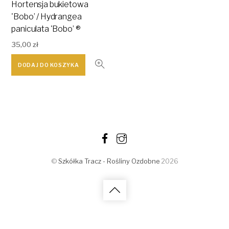
Hortensja bukietowa
'Bobo’ / Hydrangea
paniculata 'Bobo’ ®
35,00
zł
DODAJ DO KOSZYKA
©
Szkółka Tracz - Rośliny Ozdobne
2026