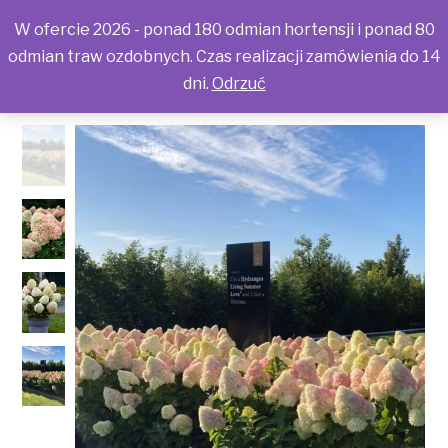
W ofercie 2026 - ponad 180 odmian hortensji i ponad 80
odmian traw ozdobnych. Czas realizacji zamówienia do 14
dni.
Odrzuć