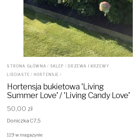
STRONA GŁÓWNA
/
SKLEP
/
DRZEWA I KRZEWY
LIŚCIASTE
/
HORTENSJE
/
Hortensja bukietowa 'Living
Summer Love’ / 'Living Candy Love’
50,00
zł
Doniczka C7,5
119 w magazynie