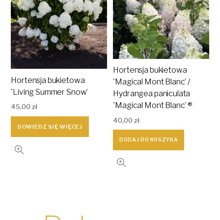
Hortensja bukietowa
Hortensja bukietowa
'Magical Mont Blanc’ /
'Living Summer Snow’
Hydrangea paniculata
'Magical Mont Blanc’ ®
45,00
zł
40,00
zł
DOWIEDZ SIĘ WIĘCEJ
DODAJ DO KOSZYKA