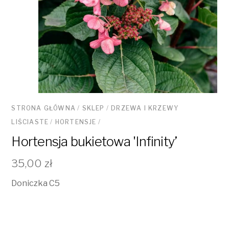
STRONA GŁÓWNA
/
SKLEP
/
DRZEWA I KRZEWY
LIŚCIASTE
/
HORTENSJE
/
Hortensja bukietowa 'Infinity’
35,00
zł
Doniczka C5