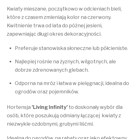
Kwiaty mieszane, początkowo w odcieniach bieli,
które z czasem zmieniają kolor na czerwony.
Kwitnienie trwa od lata do późnej jesieni,
zapewniając długi okres dekoracyjności.
Preferuje stanowiska słoneczne lub półcieniste.
Najlepiej rośnie na żyznych, wilgotnych, ale
dobrze zdrenowanych glebach.
Odporna na mróz i łatwa w pielęgnacji, idealna do
ogrodów oraz pojemników.
Hortensja
’Living Infinity’
to doskonały wybór dla
osób, które poszukują odmiany łączącej kwiaty z
niezwykle ozdobnymi, grubymi liśćmi.
Idealna do ogrodów, na rabaty oraz jako efektowny