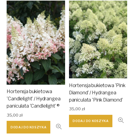
Hortensja bukietowa 'Pink
Hortensja bukietowa
Diamond’ / Hydrangea
'Candlelight’ / Hydrangea
paniculata 'Pink Diamond’
paniculata 'Candlelight’ ®
35,00
zł
35,00
zł
DODAJ DO KOSZYKA
DODAJ DO KOSZYKA