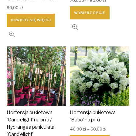
70,00
zł
–
80,00
zł
90,00
zł
Ten
WYBIERZ OPCJE
produkt
DOWIEDZ SIĘ WIĘCEJ
ma
wiele
wariantów
Opcje
można
wybrać
na
stronie
produktu
Hortensja bukietowa
Hortensja bukietowa
'Candlelight’ na pniu /
'Bobo’ na pniu
Hydrangea paniculata
40,00
zł
–
50,00
zł
'Candlelight’