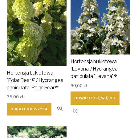
Hortensja bukietowa
'Levana’ / Hydrangea
Hortensja bukietowa
paniculata 'Levana’ ®
'Polar Bear®’ / Hydrangea
30,00
zł
paniculata 'Polar Bear®’
35,00
zł
DOWIEDZ SIĘ WIĘCEJ
DODAJ DO KOSZYKA