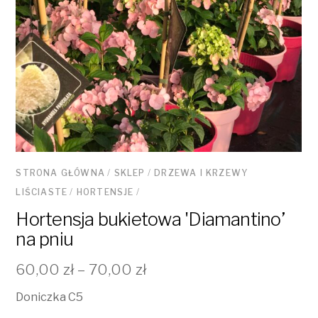
STRONA GŁÓWNA
/
SKLEP
/
DRZEWA I KRZEWY
LIŚCIASTE
/
HORTENSJE
/
Hortensja bukietowa 'Diamantino’
na pniu
60,00
zł
–
70,00
zł
Doniczka C5