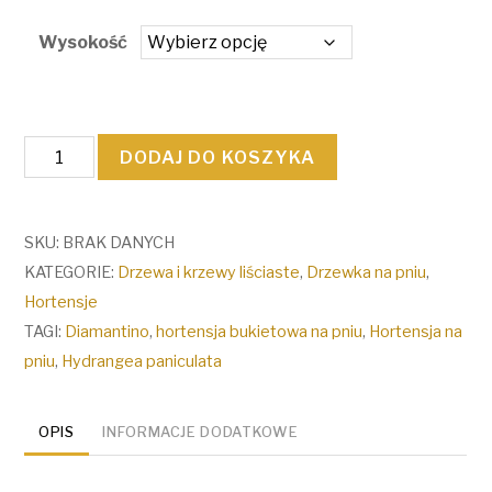
Wysokość
ilość
DODAJ DO KOSZYKA
Hortensja
bukietowa
'Diamantino'
SKU:
BRAK DANYCH
na
KATEGORIE:
Drzewa i krzewy liściaste
,
Drzewka na pniu
,
pniu
Hortensje
TAGI:
Diamantino
,
hortensja bukietowa na pniu
,
Hortensja na
pniu
,
Hydrangea paniculata
OPIS
INFORMACJE DODATKOWE