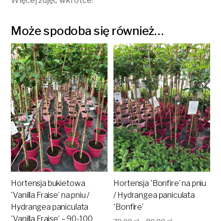
Więcej zdjęć wkrótce.
Może spodoba się również…
Hortensja bukietowa
Hortensja 'Bonfire’ na pniu
'Vanilla Fraise’ na pniu /
/ Hydrangea paniculata
Hydrangea paniculata
'Bonfire’
'Vanilla Fraise’ – 90-100