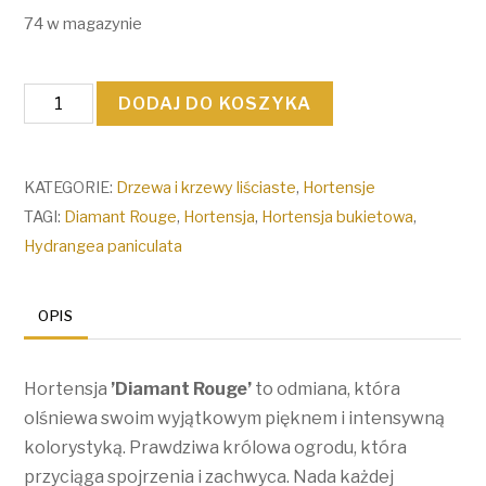
74 w magazynie
ilość
DODAJ DO KOSZYKA
Hortensja
bukietowa
Diamant
KATEGORIE:
Drzewa i krzewy liściaste
,
Hortensje
Rouge
TAGI:
Diamant Rouge
,
Hortensja
,
Hortensja bukietowa
,
/
Hydrangea paniculata
Hydrangea
paniculata
OPIS
Diamant
Rouge
Hortensja
’Diamant Rouge’
to odmiana, która
olśniewa swoim wyjątkowym pięknem i intensywną
kolorystyką. Prawdziwa królowa ogrodu, która
przyciąga spojrzenia i zachwyca. Nada każdej