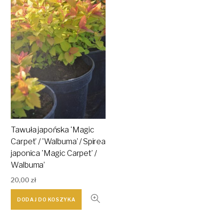
Tawuła japońska 'Magic
Carpet’ / 'Walbuma’ / Spirea
japonica 'Magic Carpet’ /
Walbuma’
20,00
zł
DODAJ DO KOSZYKA