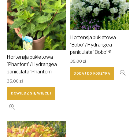
Hortensja bukietowa
'Bobo’ / Hydrangea
paniculata 'Bobo’ ®
Hortensja bukietowa
35,00
zł
'Phantom’ / Hydrangea
paniculata 'Phantom’
DODAJ DO KOSZYKA
35,00
zł
DOWIEDZ SIĘ WIĘCEJ