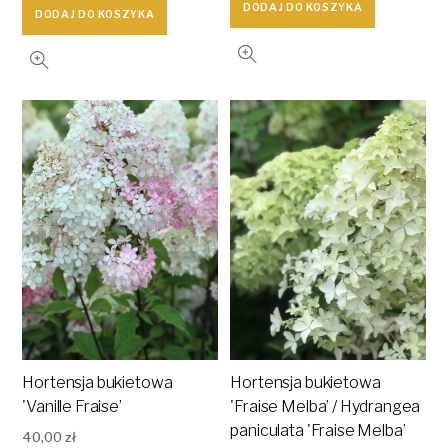
DODAJ DO KOSZYKA
DODAJ DO KOSZYKA
wynosiła:
wynosi:
35,00 zł.
24,99 zł.
Hortensja bukietowa
Hortensja bukietowa
'Vanille Fraise’
'Fraise Melba’ / Hydrangea
paniculata 'Fraise Melba’
40,00
zł