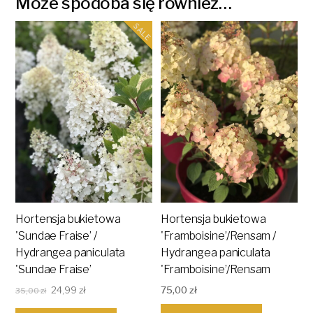
Może spodoba się również…
SALE
Hortensja bukietowa
Hortensja bukietowa
'Sundae Fraise’ /
'Framboisine’/Rensam /
Hydrangea paniculata
Hydrangea paniculata
'Sundae Fraise’
'Framboisine’/Rensam
Pierwotna
Aktualna
24,99
zł
75,00
zł
35,00
zł
cena
cena