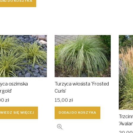
DAJ DO KOSZYKA
zyca oszimska
Turzyca włosista 'Frosted
rgold’
Curls’
00
zł
15,00
zł
WIEDZ SIĘ WIĘCEJ
DODAJ DO KOSZYKA
Trzcin
'Avala
20,0