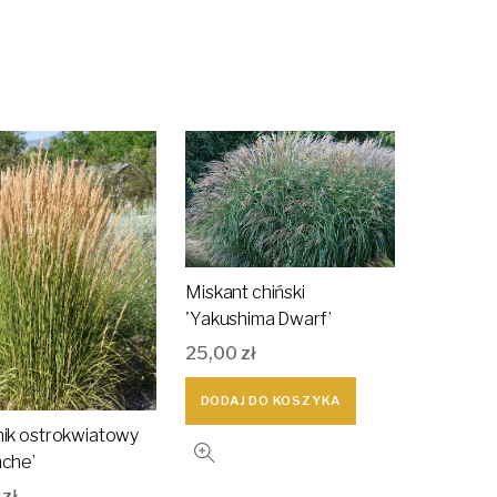
Miskant chiński
'Yakushima Dwarf’
25,00
zł
DODAJ DO KOSZYKA
nik ostrokwiatowy
nche’
0
zł