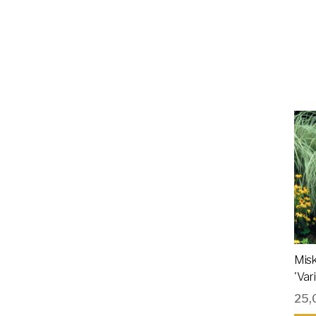
Misk
'Var
25,