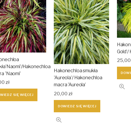
Hakone
Gold’/
onechloa
25,0
kła’Naomi’/Hakonechloa
Hakonechloa smukła
ra 'Naomi’
DOWI
'Aureola’/ Hakonechloa
00
zł
macra 'Aureola’
20,00
zł
WIEDZ SIĘ WIĘCEJ
DOWIEDZ SIĘ WIĘCEJ