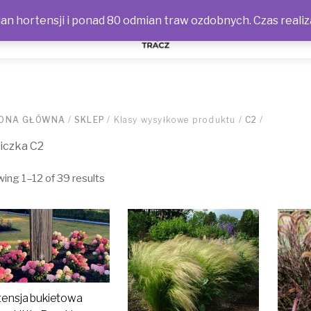
n hortensji i ponad 80 odmian traw ozdobnych. Czas realiz
NOŚCI
ONA GŁÓWNA
/
SKLEP
/ Klasy wysyłkowe produktu /
C2
/
iczka C2
ing 1–12 of 39 results
tensja bukietowa