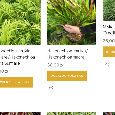
Miskan
'Gracil
25,0
onechloa smukła
Hakonechloa smukła /
DODA
lare / Hakonechloa
Hakonechloa macra
a Sunflare
30,00
zł
00
zł
DODAJ DO KOSZYKA
WIEDZ SIĘ WIĘCEJ