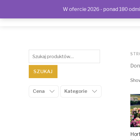
W ofercie 2026 - ponad 180 odmia
SKLEP
KONTAKT
OFERTA
POLITYKA PRYWAT
Szukaj:
STR
Don
SZUKAJ
Show
Cena
Kategorie
Hor