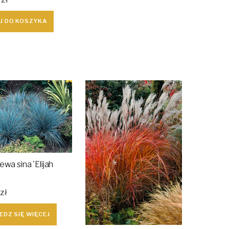
J DO KOSZYKA
ewa sina 'Elijah
zł
EDZ SIĘ WIĘCEJ