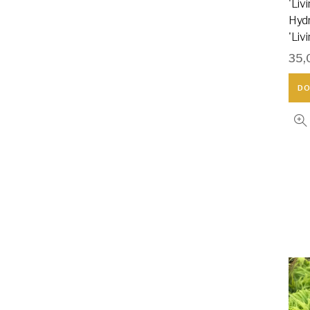
'Livi
Hyd
'Liv
35,
DO