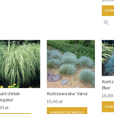
DODA
Kostrz
Blue’
ant chiński
Kostrzewa sina 'Varna’
15,00
iegatus’
15,00
zł
DOWI
00
zł
DOWIEDZ SIĘ WIĘCEJ