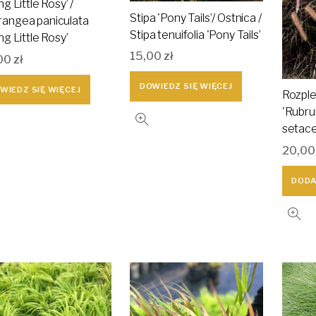
ng Little Rosy’ /
Stipa 'Pony Tails’/ Ostnica /
rangea paniculata
Stipa tenuifolia 'Pony Tails’
ing Little Rosy’
15,00
zł
00
zł
DOWIEDZ SIĘ WIĘCEJ
WIEDZ SIĘ WIĘCEJ
Rozple
'Rubru
setac
20,0
DODA