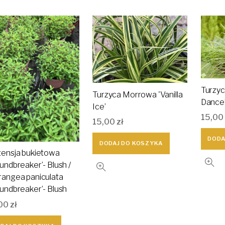
Turzyc
Turzyca Morrowa 'Vanilla
Dance
Ice’
15,00
15,00
zł
DODA
DODAJ DO KOSZYKA
tensja bukietowa
undbreaker’- Blush /
rangea paniculata
undbreaker’- Blush
00
zł