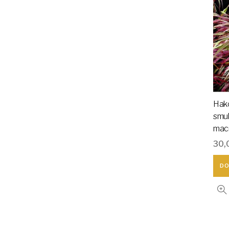
Hak
smu
mac
30,
DO