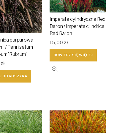
Imperata cylindryczna Red
Baron / Imperata cilindrica
Red Baron
nica purpurowa
15,00
zł
m’ / Pennisetum
eum 'Rubrum’
DOWIEDZ SIĘ WIĘCEJ
0
zł
J DO KOSZYKA