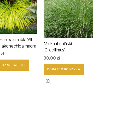
chloa smukła 'All
Miskant chiński
 Hakonechloa macra
'Gracillimus’
0
zł
30,00
zł
EDZ SIĘ WIĘCEJ
DODAJ DO KOSZYKA