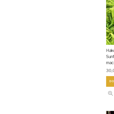
Hak
Sunf
macr
30,
DO