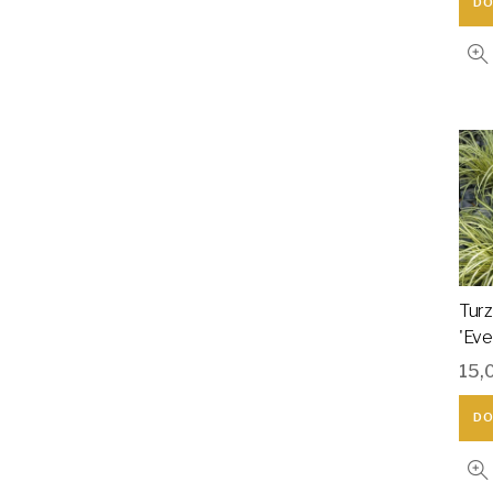
DO
Tur
'Eve
15,
DO