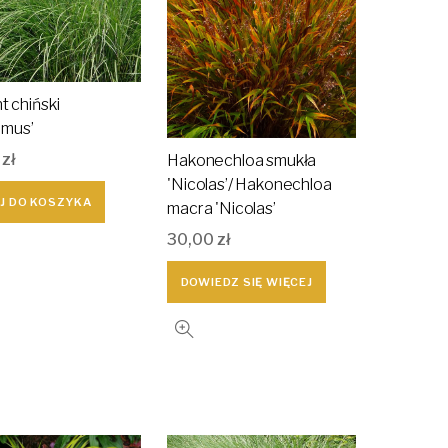
t chiński
limus’
0
zł
Hakonechloa smukła
'Nicolas’/ Hakonechloa
J DO KOSZYKA
macra 'Nicolas’
30,00
zł
DOWIEDZ SIĘ WIĘCEJ