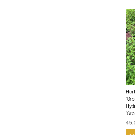
Hor
'Gro
Hyd
'Gro
45,