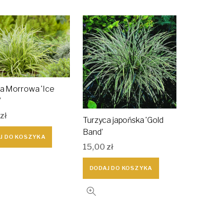
a Morrowa 'Ice
’
zł
Turzyca japońska 'Gold
Band’
J DO KOSZYKA
15,00
zł
DODAJ DO KOSZYKA