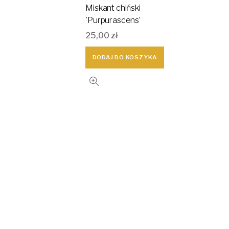
Miskant chiński
'Purpurascens’
25,00
zł
DODAJ DO KOSZYKA